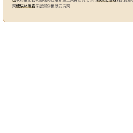
爽
硫磺沐浴露
深層潔淨後感受清爽