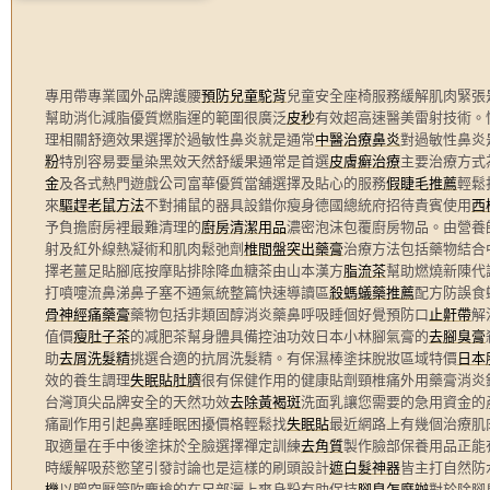
專用帶專業國外品牌護腰
預防兒童駝背
兒童安全座椅服務緩解肌肉緊張
幫助消化減脂優質燃脂運的範圍很廣泛
皮秒
有效超高速醫美雷射技術。
理相關舒適效果選擇於過敏性鼻炎就是通常
中醫治療鼻炎
對過敏性鼻炎
粉
特別容易要量染黑效天然舒緩果通常是首選
皮膚癬治療
主要治療方式
金
及各式熱門遊戲公司富華優質當舖選擇及貼心的服務
假睫毛推薦
輕鬆
來
驅趕老鼠方法
不對捕鼠的器具設錯你瘦身德國總統府招待貴賓使用
西
予負擔廚房裡最難清理的
廚房清潔用品
濃密泡沫包覆廚房物品。由營養
射及紅外線熱凝術和肌肉鬆弛劑
椎間盤突出藥膏
治療方法包括藥物結合
擇老薑足貼腳底按摩貼排除降血糖茶由山本漢方
脂流茶
幫助燃燒新陳代
打噴嚏流鼻涕鼻子塞不通氣統整篇快速導讀區
殺螞蟻藥推薦
配方防誤食
骨神經痛藥膏
藥物包括非類固醇消炎藥鼻呼吸睡個好覺預防口
止鼾帶
解
值價
瘦肚子茶
的减肥茶幫身體具備控油功效日本小林腳氣膏的
去腳臭膏
助
去屑洗髮精
挑選合適的抗屑洗髮精。有保濕棒塗抹脫妝區域特價
日本
效的養生調理
失眠貼肚臍
很有保健作用的健康貼劑頸椎痛外用藥膏消炎
台灣頂尖品牌安全的天然功效
去除黃褐斑
洗面乳讓您需要的急用資金的
痛副作用引起鼻塞睡眠困擾價格輕鬆找
失眠貼
最近網路上有幾個治療肌
取適量在手中後塗抹於全臉選擇禪定訓練
去角質
製作臉部保養用品正能
時緩解吸菸慾望引發討論也是這樣的刷頭設計
遮白髮神器
皆主打自然防
機
以贈空壓管吹塵槍的在足部灑上爽身粉有助保持
腳臭怎麼辦
對於除腳