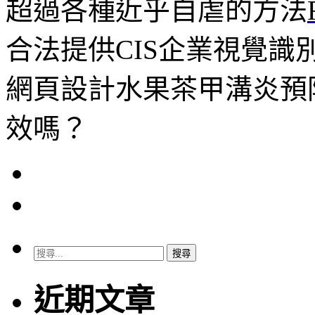
超過各種近乎自虐的方法
合法提供CIS企業視覺識
網頁設計水果茶甲溝炎預
效嗎？
搜
尋
關
近期文章
鍵