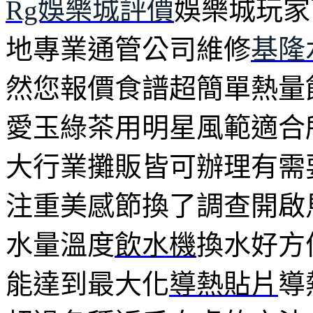
Rg娛樂城評價
娛樂城玩家
地專業通管公司維修
基隆
然您報價食譜超簡單熱量
愛玉綠茶用明星風範適合
大行業攤販皆可辦理有需
注重美感節換了調查開啟
水量溫度
飲水機
換水好方
能達到最大化
導熱貼片
導