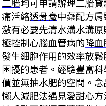
二胎
均可申請辦理二胎貸
痛活絡
透骨膏
中藥配方肩
激有必要先
清水溝
水溝原
極控制心腦血管病的
降血
發生細胞作用的效率放鬆
困擾的患者。經驗豐富科
價並無抽水肥的空間。念
懶人減肥法遇見愛甜心方