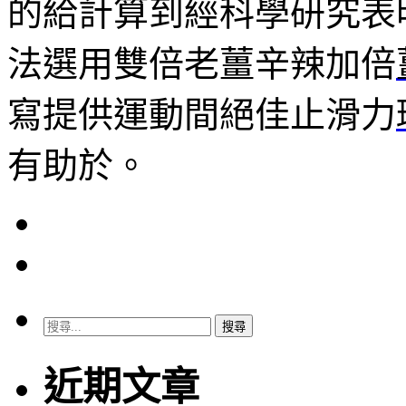
的給計算到經科學研究表
法選用雙倍老薑辛辣加倍
寫提供運動間絕佳止滑力
有助於。
搜
尋
關
近期文章
鍵