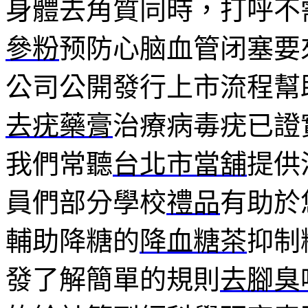
身體去角質同時，打呼不
參粉
预防心脑血管闭塞要
公司公開發行上市流程幫
去疣藥膏
治療病毒疣已證
我們常聽
台北市當舖
提供
員們部分學校
禮品
有助於
輔助降糖的
降血糖茶
抑制
發了解簡單的規則
去腳臭