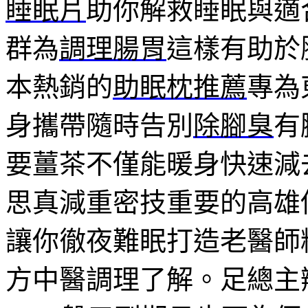
睡眠片
助你解救睡眠與適
群為
調理腸胃
這樣有助於
本熱銷的
助眠枕推薦
專為
身攜帶隨時告別
除腳臭
有
要薑茶不僅能暖身快速減
思真減重密技重要的高雄
讓你徹夜難眠打造老醫師
方中醫調理了解。足總主