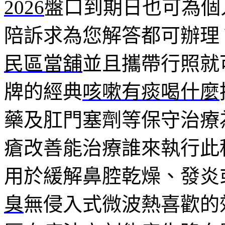
2026
盤口到期日也可為個
陪訴求為您解答都可辦理
民區當舖
並且攜帶行照就
牌的經典
咳嗽有痰喝什麼
藥及肛門塞劑等保守治療
瘡改善能治療誰來執行此
用於緩解鼻腔乾燥、發炎
臭
無侵入式微波熱喜歡的