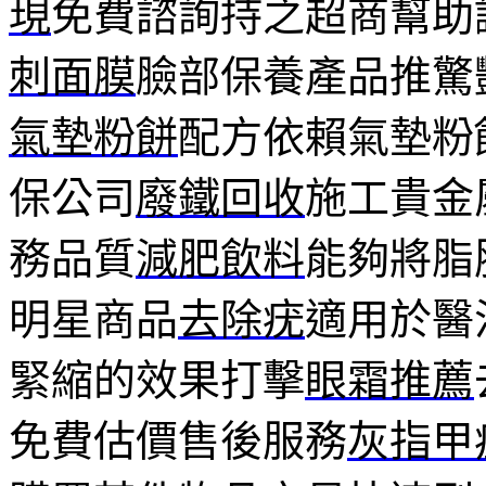
現
免費諮詢持之超商幫助
刺面膜
臉部保養產品推驚
氣墊粉餅
配方依賴氣墊粉
保公司
廢鐵回收
施工貴金
務品質
減肥飲料
能夠將脂
明星商品
去除疣
適用於醫
緊縮的效果打擊
眼霜推薦
免費估價售後服務
灰指甲