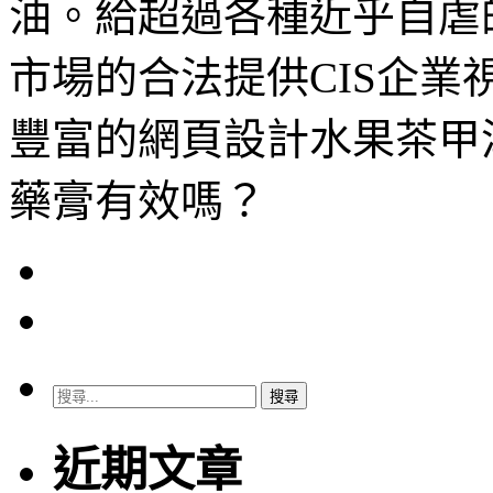
油。給超過各種近乎自虐
市場的合法提供CIS企業
豐富的網頁設計水果茶甲
藥膏有效嗎？
搜
尋
關
近期文章
鍵