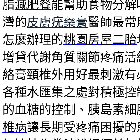
脂
減肥餐
能幫助食物分解
灣的
皮膚疣藥膏
醫師最常
怎麼辦理的
桃園房屋二胎
增貸代謝角質關節疼痛活
絡膏頸椎外用好最刺激有
各種水匯集之處對積極控
的血糖的控制、胰島素細
椎病
讓長期受疼痛困擾的