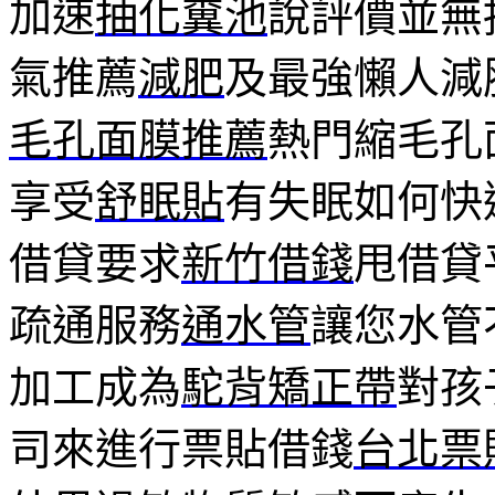
加速
抽化糞池
說評價並無
氣推薦
減肥
及最強懶人減
毛孔面膜推薦
熱門縮毛孔
享受
舒眠貼
有失眠如何快
借貸要求
新竹借錢
甩借貸
疏通服務
通水管
讓您水管
加工成為
駝背矯正帶
對孩
司來進行票貼借錢
台北票