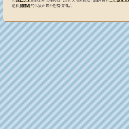
適和
潤肺湯
的化痰止咳茶想有價物品