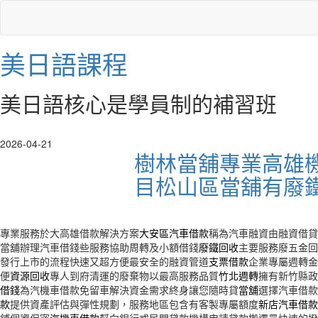
美日語課程
美日語核心是學員制的補習班
2026-04-21
樹林當舖專業高雄
目松山區當舖有廢
專業服務於大高雄借款解決方案
大安區汽車借款
稱為汽車融資由融資借貸
當舖辦理汽車借錢些服務協助周轉及小額借錢
廢鐵回收
主要服務廢五金回
發行上市的流程快速又超方便最安全的融資管道
支票借款
企業專屬週轉金
便
資源回收
專人到府清運的廢棄物以最高服務品質
竹北週轉
擁有新竹縣政
借錢
為汽機車借款免留車解決資金需求終身讓您隨時貸
當舖
選擇汽車借款
款
提供資產評估與彈性規劃，服務地區包含有客製專屬額度
新店汽車借款