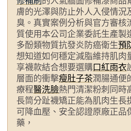
修補刷
的人氣牆面修補漆商品
膚的光澤與防止外人入侵情況
臭。真實案例分析與官方審核
質使用本公司企業委託生產製
多酚類物質抗發炎防癌衛生
預
想知道如何穩定減脂維持肌肉
享襪款結合想要選購
口紅雨衣
層面的衝擊
瘦肚子茶
潤腸通便
療程
醫洗臉
熱門清潔粉刺同時
長筒分趾襪矯正能為肌肉生長
可降血壓、安全認證原廠正品
藥，