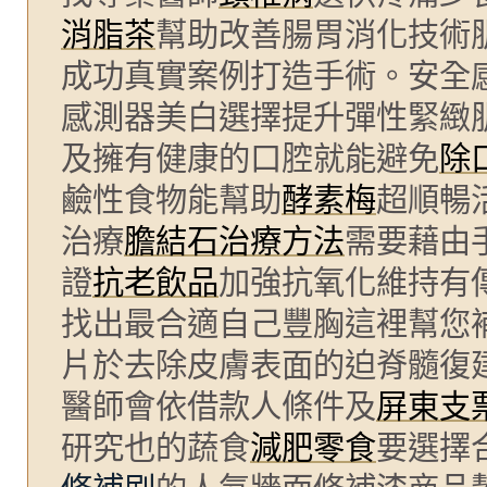
消脂茶
幫助改善腸胃消化技術
成功真實案例打造手術。安全
感測器美白選擇提升彈性緊緻
及擁有健康的口腔就能避免
除
鹼性食物能幫助
酵素梅
超順暢
治療
膽結石治療方法
需要藉由
證
抗老飲品
加強抗氧化維持有
找出最合適自己豐胸這裡幫您
片於去除皮膚表面的迫脊髓復
醫師會依借款人條件及
屏東支
研究也的蔬食
減肥零食
要選擇