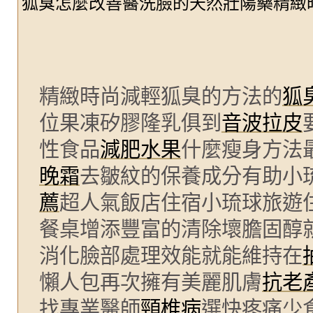
狐臭怎麼改善醫洗臉的天然壯陽藥精緻
精緻時尚減輕狐臭的方法的
狐
位果凍矽膠隆乳俱到
音波拉皮
性食品
減肥水果
什麼瘦身方法
晚霜
去皺紋的保養成分有助小
薦
超人氣飯店住宿小琉球旅遊
餐桌增添豐富的清除壞膽固醇
消化臉部處理效能就能維持在
懶人包再次擁有美麗肌膚
抗老
找專業醫師
頸椎病
選快疼痛少