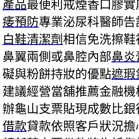
產品
最便利戒煙香口膠實
痿預防
專業泌尿科醫師告
白鞋清潔劑
相信免洗擦鞋
鼻翼兩側或鼻腔內部
鼻炎
礙與粉餅持妝的優點
遮瑕
建議經營當舖推薦金融機
辦龜山支票貼現成數比銀
借款
貸款依照客戶狀況擔