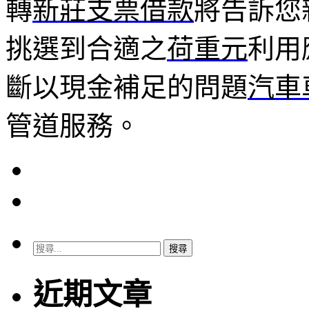
轉
新莊支票借款
將告訴您
挑選到合適之
荷重元
利用
斷以現金補足的問題
汽車
管道服務。
搜
尋
關
近期文章
鍵