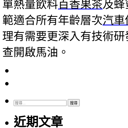
單熱量飲料
百香果茶
及蜂
範適合所有年齡層次
汽車
理有需要更深入有技術研
查開啟馬油。
搜
尋
關
近期文章
鍵