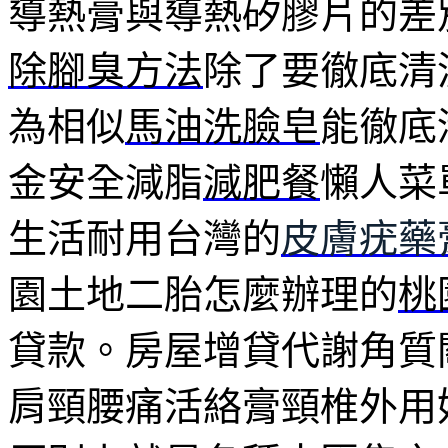
導熱膏與導熱矽膠片的差
除腳臭方法
除了要徹底清
為相似
馬油洗臉皂
能徹底
金安全減脂
減肥餐
懶人菜
生活耐用台灣的
皮膚疣藥
園土地二胎怎麼辦理的
桃
貸款。房屋增貸代謝角質
肩頸腰痛活絡膏頸椎外用