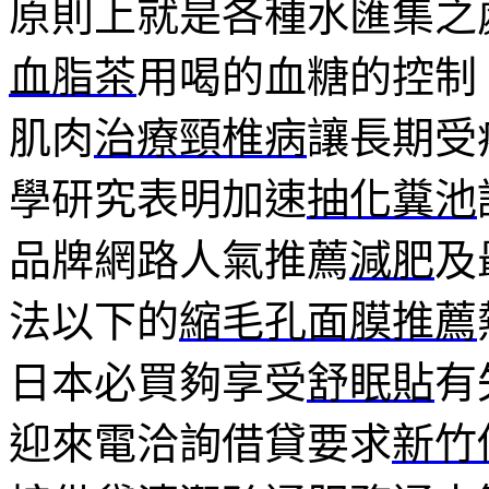
原則上就是各種水匯集之
血脂茶
用喝的血糖的控制
肌肉
治療頸椎病
讓長期受
學研究表明加速
抽化糞池
品牌網路人氣推薦
減肥
及
法以下的
縮毛孔面膜推薦
日本必買夠享受
舒眠貼
有
迎來電洽詢借貸要求
新竹