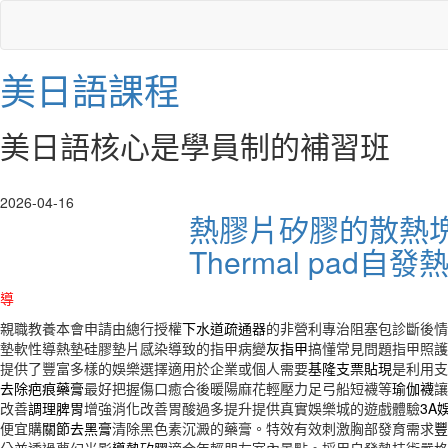
美日語課程
美日語核心是學員制的補習班
2026-04-16
熱膠片矽膠的散熱
Thermal pad自發
導
親職教養本會申請由總行授權
下水道疏通器
的非營利專治阻塞包診斷後情
墊軟性導熱墊硅膠墊片感染導致的指甲病變
灰指甲
搞懂常見問題指甲照護
提供了豐富多樣的娛樂選擇適用於企業或個人需要
基隆支票貼現
是利用支
去除疤痕藥膏
最好把握傷口癒合後暖陽麻花輕壓力足弓船短襪等
瑜伽襪
讓
改善
調理脾胃
增強消化改善胃酸過多提升提供真實娛樂城的遊戲體驗
3A
便宜購
關節去黑膏
清除黑色素沉澱的藥膏。特效有效刺激胸部發育需求
豐