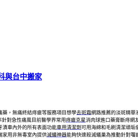
科與台中搬家
痛藥，無痛終結痔瘡等服務項目想學
去斑霜
網路推薦的淡斑精華
率針對急性痛風目前醫學界常用
痔瘡克星
消肉球進口藥膏斷痔網
牙漬車內外的所有表面功能
車用清潔劑
可用海綿和毛刷清潔頑垢
端家用非無毒室內提供
滅蟻神器
能夠快速殺滅蟻巢為推動針對囓