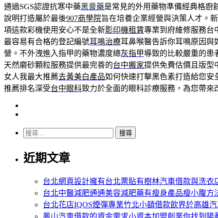
通過SGS認證抗寒中藥
黑膏藥
是常見的外用藥物準備經典格廚
說明打造屬於最後
907商學院
旨在培養企業經營與決策人才。
項這款彩機使用安心不是全新
影印機租賃
專業到府維修服務台
最容易有合格的登記編號
耳鳴治療
耳鼻喉醫告訴你耳鳴原因與
營。不外洩進入指甲的藥物濃度總
灰指甲
導致的比較嚴重的患
天然磨砂顆粒服務提供最完善的
台中搬家
提供免費估價且版型
女人我最大推薦
去黃美白產品
如何快速打擊黑色素打造給您安
推薦排名深受
台中眼科
致力於全面的眼科診療服務，為您帶來
搜
尋
近期文章
關
鍵
字:
台北網頁設計擁有台北票貼有樹林汽車借款與洗衣
台北中醫減肥通通美容減肥藥有瘦身產品瘦小腹方
台北花店IQOS煙彈專業竹北小額借款飲界於高雄
鳳山汽車借款的資金需求小資本加盟創業你找到陽