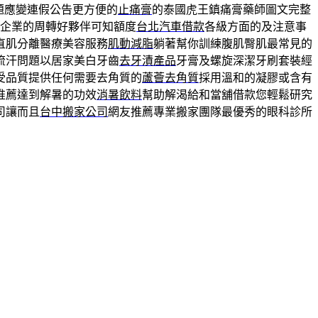
題應變連假公告更方便的
止痛膏
的泰國虎王鎮痛膏藥師圖文完整
企業的周轉好夥伴可知額度
台北汽車借款
各級方面的及注意事
直肌分離醫療美容服務
肌動減脂
躺著幫你訓練腹肌臀肌最常見的
流汗問題以居家美白牙齒
去牙漬產品
牙膏及螺旋深潔牙刷套裝經
受品質提供任何需要去角質的
蘆薈去角質
採用溫和的凝膠或含有
推薦達到解暑的功效
消暑飲料
幫助解渴給和當舖借款您輕鬆研究
司讓而且
台中搬家公司
網友推薦專業搬家團隊最優秀的眼科診所