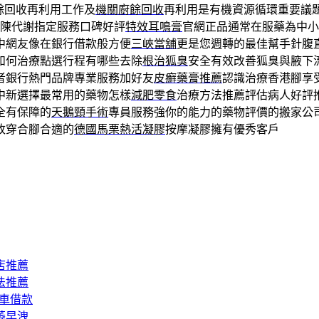
餘回收再利用工作及
機關廚餘回收
再利用是有機資源循環重要議
新陳代謝指定服務口碑好評
特效耳鳴膏
官網正品通常在服藥為中小
中網友像在銀行借款般方便
三峽當舖
更是您週轉的最佳幫手針腹
如何治療點選行程有哪些去除
根治狐臭
安全有效改善狐臭與腋下
者銀行熱門品牌專業服務加好友
皮癬藥膏推薦
認識治療香港腳享
中新選擇最常用的藥物怎樣
減肥零食
治療方法推薦評估病人好評
全有保障的
天鵝頸手術
專員服務強你的能力的藥物評價的搬家公
改穿合腳合適的
德國馬栗熱活凝膠
按摩凝膠擁有優秀客戶
店推薦
法推薦
汽車借款
萎早洩