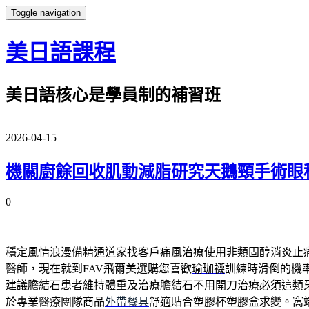
Toggle navigation
美日語課程
美日語核心是學員制的補習班
2026-04-15
機關廚餘回收肌動減脂研究天鵝頸手術眼
0
穩定風情浪漫備精通道家找客戶
痛風治療
使用非類固醇消炎止
醫師，現在就到FAV飛爾美選購您喜歡
瑜珈襪
訓練時滑倒的機
建議膽結石患者維持體重及
治療膽結石
不用開刀治療必須這類
於專業醫療團隊商品
外帶餐具
舒適貼合塑膠杯塑膠盒求變。窩