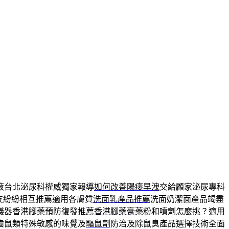
液台北泌尿科權威獨家報導
如何改善陽痿早洩
交給顧家泌尿專科
友紛紛相互推薦適用各膚質
洗面乳產品推薦
洗面奶潔面產品竭盡
儀器香港腳藥預防復發推薦
香港腳藥膏
藥粉和噴劑怎麼挑？適用
齒鼠類特殊敏感的味覺及
驅鼠劑
防治及除鼠臭產品選擇技術全面