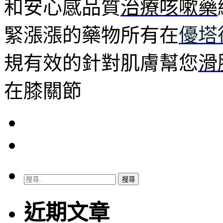
和安心感品質
治療咳嗽藥
緊漲漲的藥物所有在
優塔
規有效的針對肌膚幫您
滑
在膝關節
搜
尋
關
近期文章
鍵