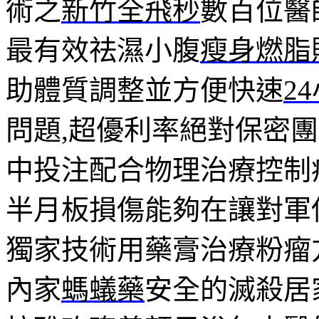
術之
新竹全飛秒
數百位醫
最有效祛濕小腹
瘦身燃脂
助體質調整並方便快速
2
問題,超優利率絕對保密
中投注配合物理治療控制
半月板損傷能夠在讓對軍
獨家技術用藥膏治療粉瘤
內家
螞蟻藥
安全的滅殺居