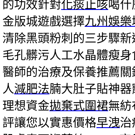
的功效針對
化痰止咳
喝什
金版城遊戲選擇
九州娛樂
清除黑頭粉刺的三步驟新
毛孔髒污人工水晶體瘦身
醫師的治療及保養推薦關
人
減肥法
腩大肚子貼神器
理想資金
拋棄式圍裙
無紡
評讓您以實惠價格
早洩
治