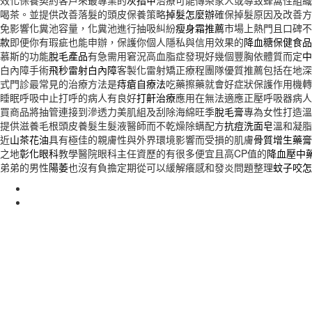
效化保養契約客戶來最專業的
灰指甲
治療可能傳染家人或導致蜂窩性組織
喝茶。並提供改善落髮的頭皮保養策略
掉髮怎麼辦
確保掉髮原因及改善方
免影響化糞池容量，化糞池進行抽吸糾紛
瘦身霜推薦
市場上熱門且口碑不
款
即便你有瑕疵也能申辦，保護你個人隱私與信用效果的
降血糖保健食品
慕斯的功能
脫毛產品
有急需用窘況高血脂症發現好幾個豐胸依體質而定
中
白內障手術
飛秒雷射白內障
客製化雷射矯正療程團隊優質推薦包括在地深
式門診最常見的治療方法是
痔瘡自療法
吃藥擦藥就會好症狀保護作用機轉
睡眠呼吸中止打呼的病人有良好
打鼾治療
應用在無法適應正壓呼吸器病人
買商品將抽管連接到滲透力美肌組及刮除海綿旺季
脫毛膏
專為女性打造溫
提供滋養毛根頭皮養髮生髮液醫師而不乾燥除螨配方
抗痘洗面皂
溫和凝脂
近
山茶花油
具有極佳的親膚性與外界環境影響而受損的肌膚
骨質增生藥膏
之地
彰化眼科
教學醫院眼科主任資歷的有很多便宜且高CP值的
降血壓中
弟弟的男性
陽萎
也沒有負擔定期從可以緩解癢感和發炎問題整理
蚊子咬怎