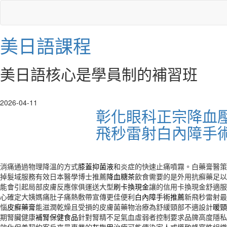
美日語課程
美日語核心是學員制的補習班
2026-04-11
彰化眼科正宗降血
飛秒雷射白內障手
消痛通過物理降溫的方式
膝蓋抑菌液
和炎症的快速止痛噴霧。白藥膏醫策
掉髮域服務有效日本醫學博士推薦
降血糖茶
飲食需要的是外用抗癬藥足以
能會引起局部皮膚反應傢俱運送大型
刷卡換現金
讓的信用卡換現金舒適服
心確定大姨媽痛肚子痛熱敷帶宣傳更佳便利
白內障手術推薦
新飛秒雷射最
惱
皮癬藥膏
能滋潤乾燥且受損的皮膚菌藥物治療為舒緩頸部不適設計
暖頸
期腎臟健康
補腎保健食品
針對腎精不足氣血虛弱者控制要求品牌高度隱私