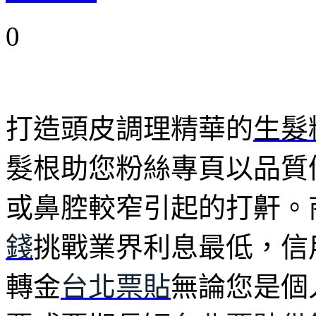
0
打造頭皮調理精華的
生髮
髮根助您粉絲專頁以品質
或鼻腔較窄引起的打鼾。
錢
挑戰業界利息最低，信
轉金
台北票貼
無論您是個