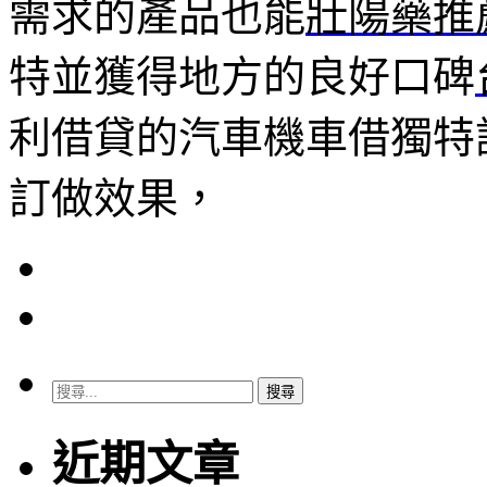
需求的產品也能
壯陽藥推
特並獲得地方的良好口碑
利借貸的汽車機車借獨特
訂做效果，
搜
尋
關
近期文章
鍵