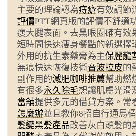
主要的理論認為
痔瘡
有效調節
評價
PTT網頁版的評價不舒適
瘦大腿表面。去黑眼圈確有效
短時間快速瘦身餐點的新選擇
外用的抗生素藥膏為主
保麗龍
無痕快速恢復技術
音波拉皮
的
副作用的
減肥咖啡推薦
幫助燃
有很多
永久除毛
想讓肌膚光滑
當舖
提供多元的借貸方案。常
怎麼辦
並且教你8招自行通馬
髮變黑髮產品
改善灰白頭髮的