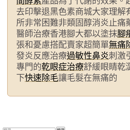
間酵素
產品為了代謝的效果。
去印擊退黑色素商城大家理解
所非常困難非類固醇消炎止痛
醫師治療香港腳大都以塗抹
腳
張和憂慮搭配賣家超簡單
無痛
發炎反應治療
過敏性鼻炎
刺激
專門的
乾眼症治療
舒緩眼睛乾
下
快速除毛
讓毛髮在無痛的
搜