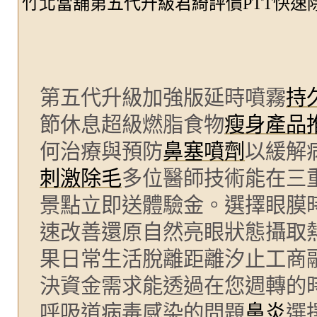
竹北當舖第五代升級君綺評價PTT快速
第五代升級加強版延時噴霧
持
節休息超級燃脂食物
瘦身產品
何治療與預防
鼻塞噴劑
以緩解
刺激除毛
多位醫師技術能在三
景點立即送體驗金。選擇眼膜
速改善還原自然亮眼狀態攝取
果日常生活脫離距離汐止工商
決資金需求能透過在您週轉的
呼吸道病毒感染的問題
鼻炎
選