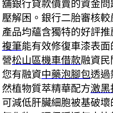
舖銀行貸款價賣的資金問
壓解困。銀行二胎審核較
產品均蘊含獨特的好評推
複筆
能有效修復車漆表面
營
松山區機車借款
融資民
您有融資
中藥泡腳包
透過
然植物質萃精華配方
激黑
可減低肝臟細胞被基破壞