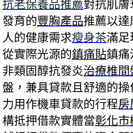
抗老保養品推薦
對抗肌膚
發育的
豐胸產品
推薦以達
人的健康需求
瘦身茶
滿足
從實際光源的
鎮痛貼
鎮痛
非類固醇抗發炎
治療椎間
盤，兼具貸款且舒適的操
力用作機車貸款的行程
房
構抵押借款實體當
彰化市