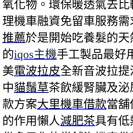
氧化物。環保暖透氣去比
理機車融資免留車服務需
推薦
於是開始吃養髮的天
的
iqos主機
手工製品最好
美
電波拉皮
全新音波拉提
中
貓鬚草
茶飲緩腎臟及泌
款方案
大里機車借款
當舖
的作用懶人
減肥茶
具有低