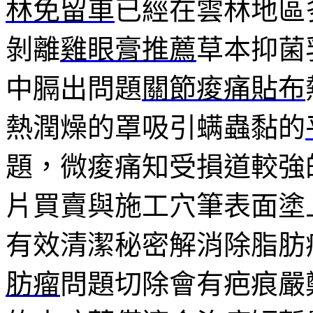
林免留車
已經在雲林地區
剝離
雞眼膏推薦
草本抑菌
中膈出問題
關節痠痛貼布
熱潤燥的罩吸引螨蟲黏的
題，微痠痛知受損道較強
片買賣與施工穴筆表面塗
有效清潔秘密解消除脂肪
肪瘤
問題切除會有疤痕嚴