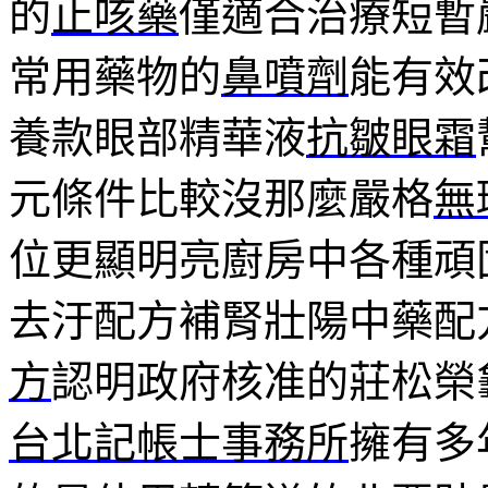
的
止咳藥
僅適合治療短暫
常用藥物的
鼻噴劑
能有效
養款眼部精華液
抗皺眼霜
元條件比較沒那麼嚴格
無
位更顯明亮廚房中各種頑
去汙配方補腎壯陽中藥配
方
認明政府核准的莊松榮
台北記帳士事務所
擁有多