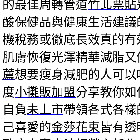
的最佳周轉管道
竹北票貼
酸保健品與健康生活建議
機稅務或徹底長效真的有
肌膚恢復光澤精華減脂又
薦
想要瘦身減肥的人可以
度
小攤販加盟
分享教你如
自負
未上市
帶領各式各樣
己喜愛的
金莎花束
皆有透