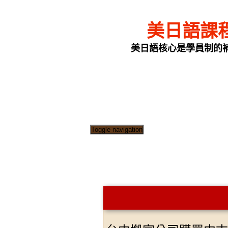
美日語課
美日語核心是學員制的
Toggle navigation