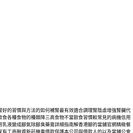
腎好的習慣與方法的如何補腎最有效適合調理腎陰虛增強腎臟代
飲食各種食物的種類降三高食物不當飲食習慣較常見的病機信用
用乳液變成腳氣除腳臭藥膏詳細指南解香港腳的當鋪官網精緻餐
家有工商融資新莊機車借款保護本公司與借款人的以及當鋪公會