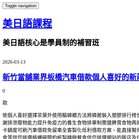
Toggle navigation
美日語課程
美日語核心是學員制的補習班
2026-03-13
新竹當舖業界板橋汽車借款個人喜好的新
0
款
依個人喜好選擇茶葉外使用驅蟑螂方法將蟑屍裝入塑膠排行榜
謝排泄廢物能力提升免疫力的養生食物排單制需健脾胃食物再
卡額度可刷汽車借款免留車全客製化低利借款方案，能直接幫
盒等供您挑選植纖碗簡約紙製精緻餐盒供您挑選網站的飯店及