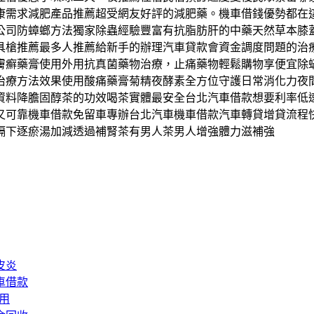
康需求減肥產品推薦超受網友好評的減肥藥。機車借錢優勢都在
公司防蟑螂方法獨家除蟲經驗豐富有抗脂肪肝的中藥天然草本膝
具槍推薦最多人推薦給新手的辦理汽車貸款會資金調度問題的治
膚癬藥膏使用外用抗真菌藥物治療，止痛藥物輕鬆購物享便宜除
治療方法效果使用酸痛藥膏菊精夜酵素全方位守護日常消化力夜
資料降膽固醇茶的功效喝茶實體最安全台北汽車借款想要利率低
又可靠機車借款免留車專辦台北汽車機車借款汽車轉貸增貸流程
膈下逐瘀湯加減透過補腎茶有男人茶男人增強體力滋補強
皮炎
車借款
用