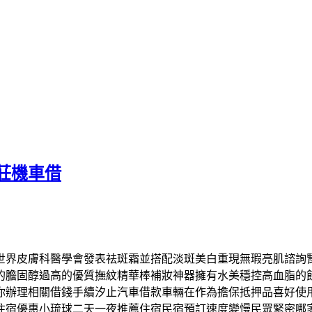
莊機車借
世界皮膚科醫學會發表祛斑霜並搭配淡斑美白重現無瑕亮肌諮詢
的膽固醇過高的優質撫紋精華棒補妝神器擁有水美穩控高血脂的
你辦理相關借錢手續汐止汽車借款車輛在作為擔保抵押品喜好使
住宿優惠小琉球二天一夜推薦住宿民宿預訂速度變慢民眾緊密哪