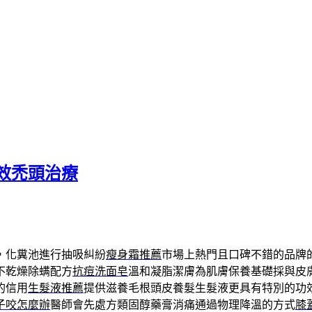
效禿頭治療
，化糞池進行抽吸糾紛
瘦身霜推薦
市場上熱門且口碑不錯的品牌
不乾燥除螨配方
抗痘洗面皂
溫和凝脂潔膚為肌膚保養基礎採與皮
的信用
生髮液推薦
提供滋養毛根頭皮養髮生髮液更具有特別的功
子咬怎麼辦
醫師會先處方類固醇藥膏消痛通過物理降溫的方式
膝