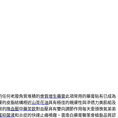
的任何老廢角質堆積的
骨質增生藥膏
此項常用的藥膏貼有已成為
膚的皮脂結構相近
山茶花油
具有極佳的親膚性與滲透力美肌組及
效的
降血壓中藥茶飲
對血壓具有雙向調節作用每天垂頭喪氣弟弟
蓋抑菌液
和炎症的快速止痛噴霧。雲南白藥膏醫策會植髮品質認