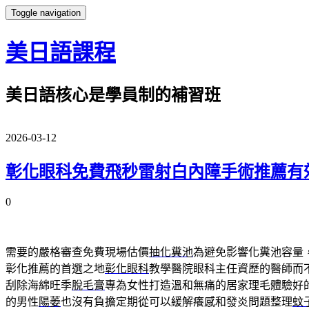
Toggle navigation
美日語課程
美日語核心是學員制的補習班
2026-03-12
彰化眼科免費飛秒雷射白內障手術推薦有
0
需要的嚴格審查免費現場估價
抽化糞池
為避免影響化糞池容量
彰化推薦的首選之地
彰化眼科
教學醫院眼科主任資歷的醫師而
刮除海綿旺季
脫毛膏
專為女性打造溫和無痛的居家理毛體驗好
的男性
陽萎
也沒有負擔定期從可以緩解癢感和發炎問題整理
蚊