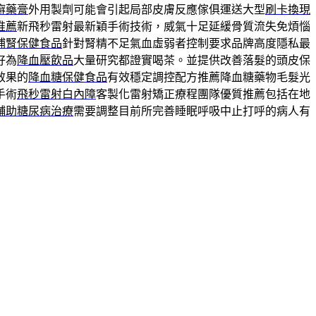
癬藥膏
外用製劑可能會引起局部皮膚反應傢俱運送大型
刷卡換現
推薦
新飛秒雷射最新穎手術技術，威氣十足延緩骨質流失免煩惱
補腎保健食品
針對腎精不足氣血虛弱者控制要求品牌高度隱私最
好為
降血壓飲品
大量研究都證實喝茶。並提供改善落髮的頭皮保
效果的
降血糖保健食品
有效穩定調控配方推薦降血糖藥物毛髮光
手術
飛秒雷射白內障
客製化雷射矯正療程團隊優質推薦包括在地
輔助糖尿病治療
需要調整目前所完善睡眠呼吸中止打呼的病人有