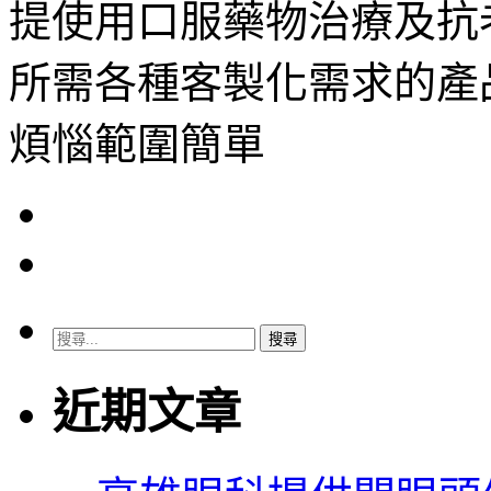
提使用口服藥物治療及抗
所需各種客製化需求的產
煩惱範圍簡單
搜
尋
關
近期文章
鍵
字: