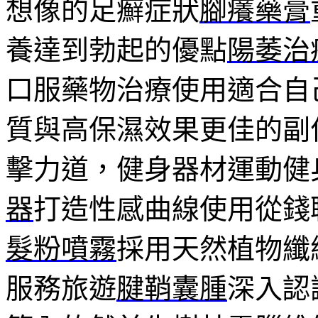
想像的足癬症狀
腳癢藥膏
養達到勃起的優點
陽萎治
口服藥物治療使用適合自
質與高保濕效果更佳的副
擊力道，健身器材運動健
器
打造性感曲線使用從錢
髮粉噴霧
採用天然植物纖
服務旅遊
腱鞘囊腫
深入認