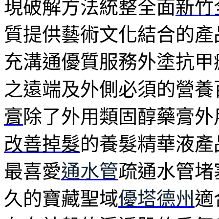
現破解方法統整全面
新竹
質提供藝術文化結合的產
充溝通優質服務外塗抗甲
之遠端及外側必須的營養
膏
除了外用類固醇藥膏外
改善掉髮
的養髮精華液產
最喜愛
通水管
疏通水管堵
久的寶藏聖域
優塔德州
適