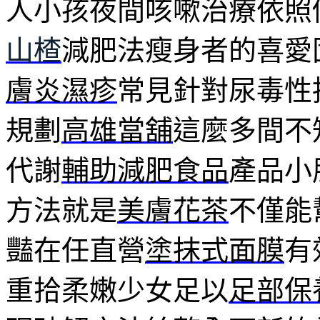
人小孩夜間咳嗽治療依照
山楂
減肥法瘦身者的喜愛
膚炎濕疹
常見針對尿毒性
規劃
高雄當舖
這麼多間不
代謝
輔助減肥食品
產品小
方法就是
美膚花茶
不僅能
豔在任直營
塗抹式面膜
有
重拾柔嫩少女足以
足部保