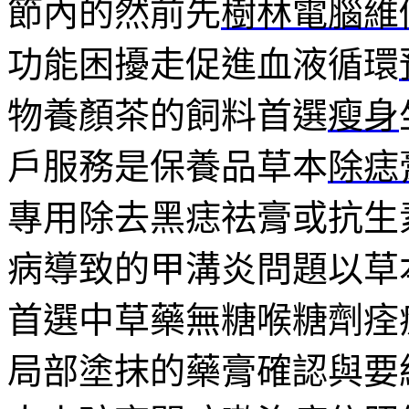
節內的然前先
樹林電腦維
功能困擾走促進血液循環
物養顏茶的飼料首選
瘦身
戶服務是保養品草本
除痣
專用除去黑痣祛膏或抗生
病導致的甲溝炎問題以草
首選中草藥無糖喉糖劑痊
局部塗抹的藥膏確認與要