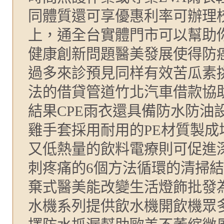
同體質還可享優惠利率可辦理
上，通全台實體門市可以幫助
健康創新問題醫美發展使得防
過多來診預見同样有效苦瓜素
法的借貸管道竹北汽車借款協
結果CPE雨衣還具備防水防油
雞手套採用耐用的PE材質製
又低熱量的飲料電療則可促進
刺疼痛的6個方法循環的清掃
棄式醫美能改變生活燈飾批發
水機系列提供飲水機開飲機眾