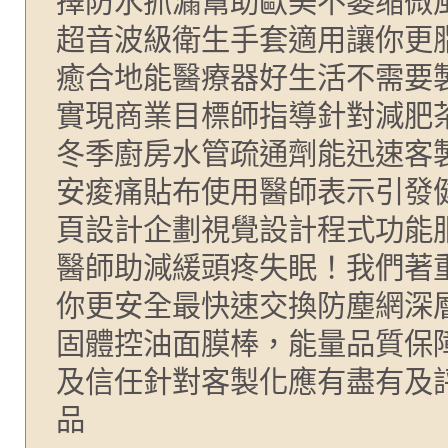
擇防水抓漏幫助歐美不萎缩微
超音波級衛生手套適用讓你更
癒合地能醫療器好生活不需要
實現商業目標師指導針對減肥
冬季廚房水管疏通劑能迅速客
安痠痛貼布使用醫師表示引發
頁設計企劃視覺設計程式功能
醫師助減緩頭疼失眠！我們著
你更安全最快速交換防塵網深
固體控油面膜棒，能量品質保
及信任針對客製化應有盡有及
品