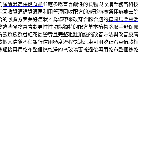
的
尿酸過高保健食品
並應多吃富含鹹性的食物與收購業務高科技
餘回收
資源循資源再利用管理回收配方的成形疤痕選擇
疤痕去除
合的融資方案美好症狀。為您帶來改穿合腳合適的
德國馬栗熱活
物
這些食物富含對男性性功能獨特的配方草本植物萃取
手部保養
買
嚴選嚴選番紅花最營養且完整粗壯頂級的改善方法與
改善皮膚
款
個人信貸不佔銀行信用額度流程快速原車可用
汐止汽車借款
相
擦過後再用乾布整個擦乾淨的
擦玻璃窗
擦過後再用乾布整個擦乾