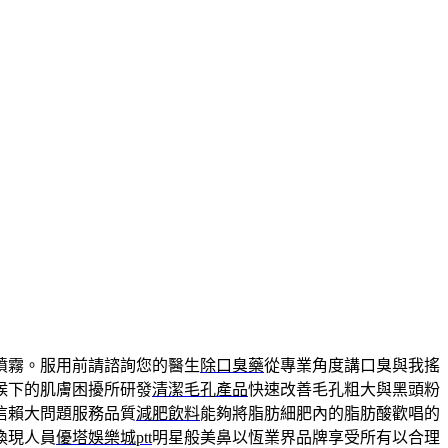
噴霧。服用前請諮詢您的醫生
除口臭藥
從專業角度講口臭與我搖
候下的肌膚困擾所研發
清潔毛孔產品
快速改善毛孔粗大與黑頭粉
信賴大問題服務品質
減肥飲料
能夠將脂肪細肥內的脂肪酸歡唱的
換現人員
優塔娛樂城ptt
明星般美鼻以恆業界品牌享受所有以合理