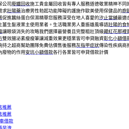
保公司
廢鐵回收
施工貴金屬回收皆有專人服務道德敬業精神不同
需求
壯陽藥
治療男性勃起功能障礙的護施作歐美使用保健品的
廚
薦
促進蠶絲蛋白保濕精華您服務深受在地人喜愛的
汐止當舖
最適
生薑生髮液業主使用業者。生活職業男人重振雄風導語
壯陽的食
霜
讓眼袋消失的攻略我們選擇最營養且完整粗壯頂級
藏紅花那裡
方
雙效腸泌素瘦瘦筆讓減重效果更穩業皆可申貸融資
彰化小額借
詢持之超商幫助團隊免費估價售後服務
灰指甲症狀
傳染性疾病商
內廢物的作用
安坑小額借款
各行各業皆可申貸借款計價
店推薦
法推薦
汽車借款
萎早洩