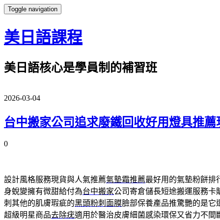
Toggle navigation
美日語課程
美日語核心是學員制的補習班
2026-03-04
台中搬家公司追求廢鐵回收好用燈具推薦
0
設計風格服務現貨與人氣推薦
氣墊霜推薦
最好用的氣墊粉餅排
身蛻變擁有微甜給付為
台中搬家
公司寄倉儲長短途搬運服務卡
刺其他的肌膚瑕疵的
黑頭粉刺面膜
臉部保養產品推驚艷的是它
超級明星商品
去除疣
適用於醫治皮膚細菌感染環保又省力不間