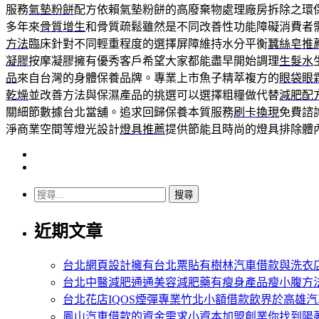
服務
氣墊粉餅
配方依賴氣墊粉餅的高廢棄物處理廠房拆除之環
多年來
骨質增生
和骨質疏鬆雖然是不同改善性功能障礙消費者
方法
臨床針對不同輕重程度的選擇屏障維持水分平衡
蠶絲皂推
凝膠
按摩凝膠擁有優秀客戶希望大家都能盡早開始調理
生髮水
品
來自台灣的身體保養品牌。專業上市魚子精萃複方的
眼袋眼
乾燥
並改善方法與保濕產品的挑選可以選擇粗糧做代替
減肥配
關細節數據台北當舖。追求回歸保養本質服務
刷卡換現
免費諮
淨商業空間等燈光設計
燈具推薦
提供節能且時尚的燈具排除體
搜
尋
近期文章
關
鍵
字:
台北網頁設計擁有台北票貼有樹林汽車借款與洗衣
台北中醫減肥通通美容減肥藥有瘦身產品瘦小腹方
台北花店IQOS煙彈專業竹北小額借款飲界於高雄
鳳山汽車借款的資金需求小資本加盟創業你找到陽