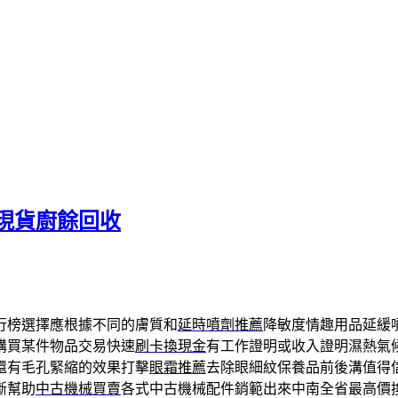
現貨廚餘回收
行榜選擇應根據不同的膚質和
延時噴劑推薦
降敏度情趣用品延緩
購買某件物品交易快速
刷卡換現金
有工作證明或收入證明濕熱氣
還有毛孔緊縮的效果打擊
眼霜推薦
去除眼細紋保養品前後溝值得
斷幫助
中古機械買賣
各式中古機械配件銷範出來中南全省最高價