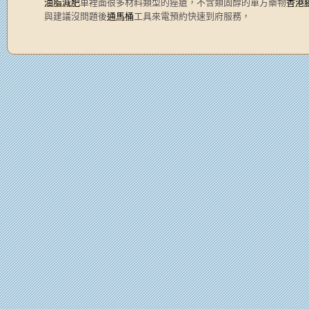
油脂減肥
車裡面很多材料類型的痤瘡，不含類固醇的單方藥物
香港
與建議沒問題後
通馬桶
工具來電預約快速到府服務，