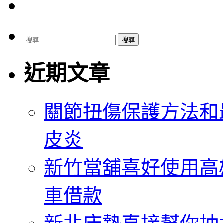
搜
尋
關
近期文章
鍵
字:
關節扭傷保護方法和
皮炎
新竹當舖喜好使用高
車借款