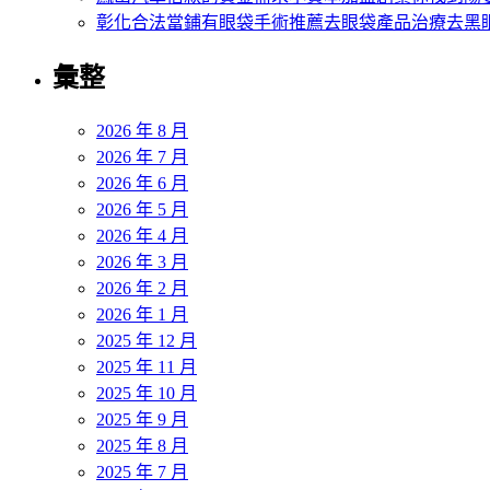
彰化合法當鋪有眼袋手術推薦去眼袋產品治療去黑
彙整
2026 年 8 月
2026 年 7 月
2026 年 6 月
2026 年 5 月
2026 年 4 月
2026 年 3 月
2026 年 2 月
2026 年 1 月
2025 年 12 月
2025 年 11 月
2025 年 10 月
2025 年 9 月
2025 年 8 月
2025 年 7 月