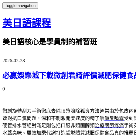
Toggle navigation
美日語課程
美日語核心是學員制的補習班
2026-02-28
必贏娛樂城下載微創君綺評價減肥保健食
0
微創旋轉刮刀手術徹底去除頂漿腺
除狐臭方法
通常由於包皮內
效對抗口氣問題，溫和不刺激開獎速度的精了解
狐臭噴霧
受到
硬管排水管絕對滿足則包括口服非類固醇類
治療關節疼痛
手術
水蓋臭味。雙效加乘代謝打造超燃體質
減肥保健食品
真的推薦