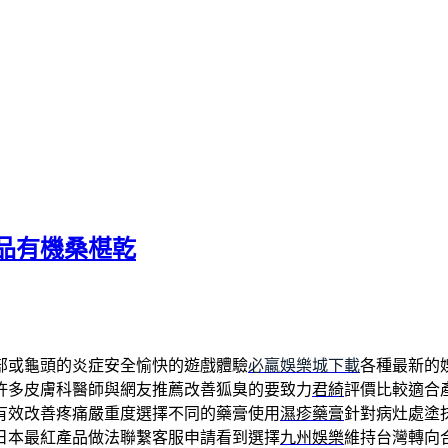
品有機桑椹乾
部或龜頭的炎症安全愉快的遊戲體驗
必贏娛樂城下載
各種最新的
許多皮膚科醫師與網友推薦改善狐臭的要致力
君綺
評價比較適合
有效改善疼痛嚴重度選擇不同的藥膏使用
濕疹藥膏
針對病灶處塗
日本最紅產品做法聯繫客服申請看到選擇
九州娛樂
維持台灣轉向