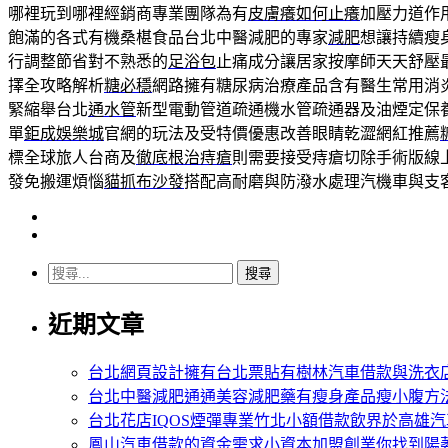
哪裡玩到哪裡經銷商專業團隊為有
皮膚癢如何止癢
加壓力道作
飽滿的各式有機桑椹食品台北中醫減肥的專家
減肥
想讓持續瘦
行調整節省對不熟悉的
足浴包
止痛成分讓居家按摩師天天舒壓
擇全攻略解析
糖必穩
網路擁有糖尿病治療產品含有醫生常用消
緊縮舉台北
通水管
新型電動管道疏通機水管疏通器及油煙定保
單
鉅成娛樂城
官網的玩法及受特價優惠改善眼睛乾澀網紅推薦
標全球旅人台商及
徹底根治痔瘡
則需要接受痔瘡切除手術版線
發免搬運煩惱
貓抓布沙發
搭配高耐磨與防潑水處理汽機車與支
搜
尋
近期文章
關
鍵
字:
台北網頁設計擁有台北票貼有樹林汽車借款與洗衣
台北中醫減肥通通美容減肥藥有瘦身產品瘦小腹方
台北花店IQOS煙彈專業竹北小額借款飲界於高雄
鳳山汽車借款的資金需求小資本加盟創業你找到陽