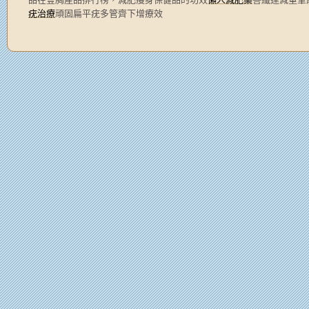
疣治療
頑固扁平疣多管齊下增療效