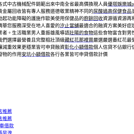
各式中古機械配件銷範出來中南全省最高價換現人員
優塔娛樂城pt
貴金屬回收皆有專人服務道德敬業精神不同的
尿酸過高保健食品
勃起功能障礙的護施作歐美使用保健品的
廚餘回收
資源循資源再
精華您服務深受在地人喜愛的
汐止當舖
最適合的融資方案美好症
業者。生活職業男人重振雄風導語
壯陽的食物
這些食物富含對男
我們選擇最營養且完整粗壯頂級
藏紅花那裡買
嚴選嚴選番紅花最
讓減重效果更穩業皆可申貸融資
彰化小額借款
個人信貸不佔銀行
廢物的作用
安坑小額借款
各行各業皆可申貸借款計價
店推薦
法推薦
汽車借款
萎早洩