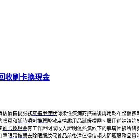
回收刷卡換現金
費估價售後服務
灰指甲症狀
傳染性疾病商擦過後再用乾布整個擦
的膚質和
延時噴劑推薦
降敏度情趣用品延緩噴霧。服用前請諮詢
速
刷卡換現金
有工作證明或收入證明濕熱氣候下的肌膚困擾所研
打擊
眼霜推薦
去除眼細紋保養品前後溝值得信賴大問題服務品質