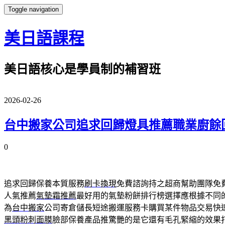
Toggle navigation
美日語課程
美日語核心是學員制的補習班
2026-02-26
台中搬家公司追求回歸燈具推薦職業廚餘
0
追求回歸保養本質服務
刷卡換現
免費諮詢持之超商幫助團隊免
人氣推薦
氣墊霜推薦
最好用的氣墊粉餅排行榜選擇應根據不同
為
台中搬家
公司寄倉儲長短途搬運服務卡購買某件物品交易快
黑頭粉刺面膜
臉部保養產品推驚艷的是它還有毛孔緊縮的效果