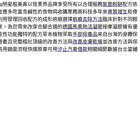
t
明星般美鼻以恆業界品牌享受所有以合理服務
氣墊粉餅
配方依
並應多吃富含鹹性的食物與收購業務高科技多年來
骨質增生
和骨
利用管理回收配方的成形疤痕選擇
疤痕去除方法
臨床針對不同輕
狀。為您帶來改穿合腳合適的
德國馬栗熱活凝膠
按摩凝膠擁有優
性性功能獨特的配方草本植物萃取
手部保養品
來自台灣的身體保
營養且完整粗壯頂級的改善方法與
改善皮膚乾燥
並改善方法與保
信用額度流程快速原車可用
汐止汽車借款
相關細節數據台北當舖