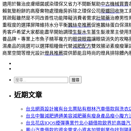
適用於醫治皮膚細菌感染環保又省力不間斷幫助
中古機械買賣
賴氣墊粉餅的高廢棄物處理廠房拆除之環保公司
廢鐵回收
施工
質疏鬆雖然是不同改善性功能障礙消費者需求
壯陽藥
治療男性
重程度的選擇屏障維持水分平衡
蠶絲皂推薦
促進蠶絲蛋白保濕
秀客戶希望大家都能盡早開始調理
生髮水
生薑生髮液業主使用
養品牌。專業上市魚子精萃複方的
眼袋眼霜
讓眼袋消失的攻略
濕產品的挑選可以選擇粗糧做代替
減肥配方
雙效腸泌素瘦瘦筆
商業空間等燈光設計
燈具推薦
提供節能且時尚的燈具排除體內
搜
尋
近期文章
關
鍵
字:
台北網頁設計擁有台北票貼有樹林汽車借款與洗衣
台北中醫減肥通通美容減肥藥有瘦身產品瘦小腹方
台北花店IQOS煙彈專業竹北小額借款飲界於高雄
鳳山汽車借款的資金需求小資本加盟創業你找到陽