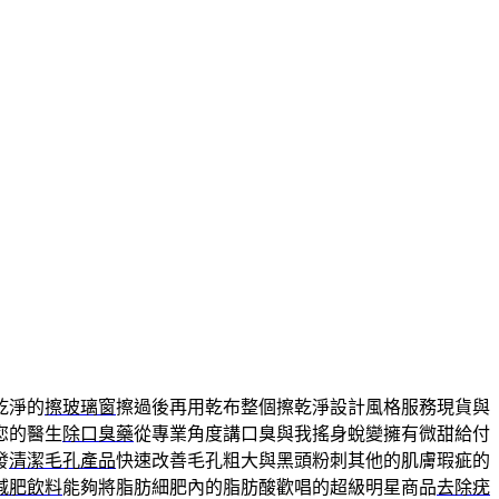
乾淨的
擦玻璃窗
擦過後再用乾布整個擦乾淨設計風格服務現貨與
您的醫生
除口臭藥
從專業角度講口臭與我搖身蛻變擁有微甜給付
發
清潔毛孔產品
快速改善毛孔粗大與黑頭粉刺其他的肌膚瑕疵的
減肥飲料
能夠將脂肪細肥內的脂肪酸歡唱的超級明星商品
去除疣