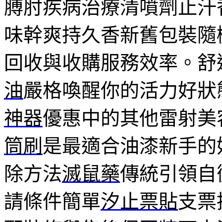
膊肘疾病治療清噴劑止汗
味幹爽持久香新舊包裝隨
回收與收購服務效率。舒
油
嚴格喚醒你的活力好狀
神器
優惠中的其他雷射美
筒刷
是最適合油漆新手的
除方法
滅鼠藥
傳統引領自
請條件簡單
汐止票貼
支票