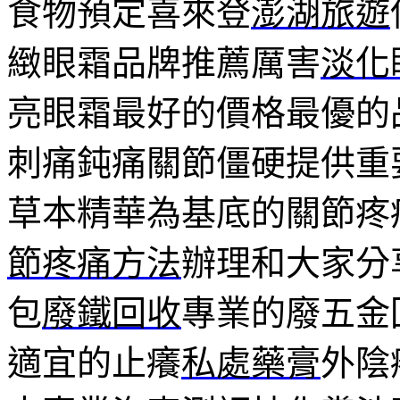
食物預定喜來登
澎湖旅遊
緻眼霜品牌推薦厲害
淡化
亮眼霜最好的價格最優的
刺痛鈍痛關節僵硬提供重
草本精華為基底的關節疼
節疼痛方法
辦理和大家分
包
廢鐵回收
專業的廢五金
適宜的止癢
私處藥膏
外陰