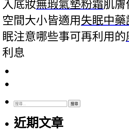
入底妝
無瑕氣墊粉霜
肌膚
空間大小皆適用
失眠中藥
眠注意哪些事可再利用的
利息
搜
尋
關
近期文章
鍵