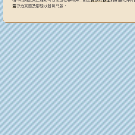
膏
專治真菌及腳縫狀腳氣問題，