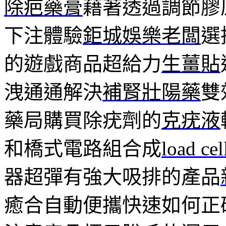
除疤藥膏
藉著透過調節膠
下注體驗
鉅城娛樂老闆
選
的遊戲商品超給力
生薑貼
洩通通解決
補腎壯陽藥
雙
藥局購買除疣劑的
克疣液
和橋式電路組合成
load cel
器超彈有強大吸排的產品
癒合自動便攜快速如何正