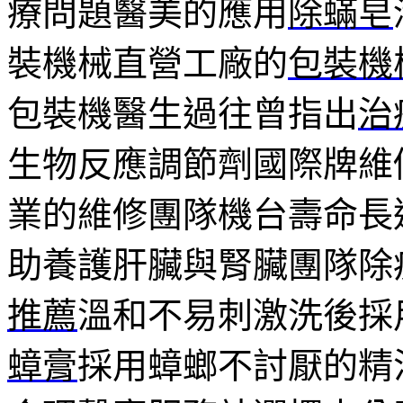
療問題醫美的應用
除蟎皂
裝機械直營工廠的
包裝機
包裝機醫生過往曾指出
治
生物反應調節劑國際牌維
業的維修團隊機台壽命長
助養護肝臟與腎臟團隊除
推薦
溫和不易刺激洗後採
蟑膏
採用蟑螂不討厭的精