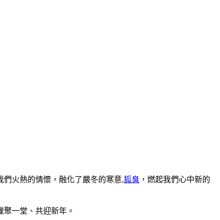
我們火熱的情懷，融化了嚴冬的寒意,
狐臭
，燃起我們心中新的
生懽聚一堂、共迎新年。