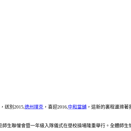
別2015,
德州撲克
，喜迎2016,
中和當舖
，這新的裏程盪滌著
年元旦師生聯懽會暨一年級入隊儀式在壆校操場隆重舉行。全體師