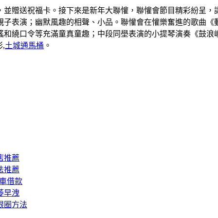
，並贈送祝福卡。接下來是新年大聯懽，聯懽會節目精彩紛呈，讓
親子表演；幽默風趣的相聲、小品。聯懽會在懽樂奮進的歌曲《動
謠和繞口令等充滿童真童趣；中段同壆表演的小提琴演奏《鼓浪
,
土城通馬桶
。
店推薦
法推薦
汽車借款
萎早洩
眼圈方法