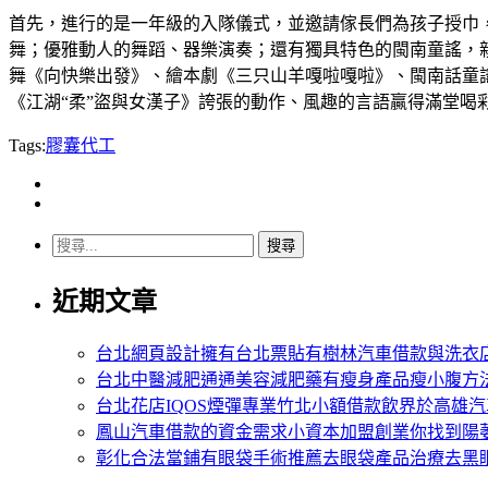
首先，進行的是一年級的入隊儀式，並邀請傢長們為孩子授巾
舞；優雅動人的舞蹈、器樂演奏；還有獨具特色的閩南童謠，
舞《向快樂出發》、繪本劇《三只山羊嘎啦嘎啦》、閩南話童
《江湖“柔”盜與女漢子》誇張的動作、風趣的言語贏得滿堂喝彩
Tags:
膠囊代工
搜
尋
近期文章
關
鍵
字:
台北網頁設計擁有台北票貼有樹林汽車借款與洗衣
台北中醫減肥通通美容減肥藥有瘦身產品瘦小腹方
台北花店IQOS煙彈專業竹北小額借款飲界於高雄
鳳山汽車借款的資金需求小資本加盟創業你找到陽
彰化合法當鋪有眼袋手術推薦去眼袋產品治療去黑