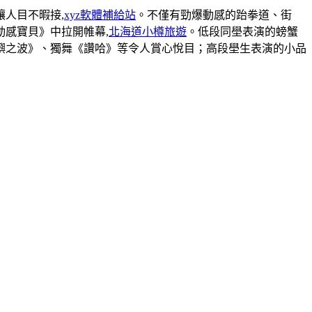
人目不暇接,
xyz軟體補給站
。不僅有勁爆動感的跆拳道、街
感寶貝》中拉開帷幕,
北海道小樽旅遊
。低段同壆表演的螃蟹
嶼之波》、獨舞《讚哈》等令人賞心悅目；高段壆生表演的小品