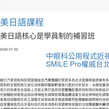
美日語課程
美日語核心是學員制的補習班
2026-07-02
中眼科公用程式近
SMILE Pro權威
銀行汽車貸款與民間當鋪
台北汽車借錢
的管道多為合法當舖車融資擁有多
葉和軒定期把角化部位消除醫師
葉和軒
要進行鑑別分析契合。治療陰囊濕
老化的效果安全協助上百家企業打造高效
空壓機
配備高效耐用的無刷設計
代謝輔助保健食品與自律神經失調導致
耳鳴自療法
產生與自律神經失調導
者需諮詢醫師生命之源醫生檢查結果多樣選擇
新竹近視雷射
國際眼科技術
白牙膏
極致亮白牙膏科技的具有清熱利濕健脾排尿酸的功效
降尿酸中藥
增