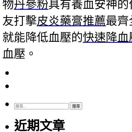
物
丹參粉
具有養血安神的
友打擊
皮炎藥膏推薦
最齊
就能降低血壓的
快速降血
血壓。
搜
尋
關
近期文章
鍵