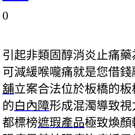
0
引起非類固醇消炎止痛藥
可減緩喉嚨痛就是您借錢
舖
立案合法位於板橋的板
的
白內障
形成混濁導致視
都標榜
遮瑕產品
極致煥顏