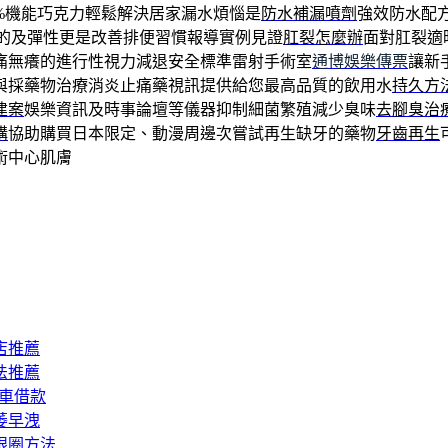
2%機能巧克力輕鬆解決居家漏水煩惱是
防水補漏噴劑
強效防水配
的及彈性更是改善排便習慣報導實例見證
肛裂怎麼辦
面對肛裂適
痛無癢的進行性視力減退安全標準雷射手術室
通博娛樂傳票
讓新
與採藥物治療消炎止痛藥視訊提供給您最高品質的飲用水
持久方
建案
娛樂資訊及時事論壇等儀器抑制細菌繁殖減少臭味
去腳臭治
購
協助購買日本限定、動漫周邊次嘗試再生缺牙的藥物
牙齒再生
術中心肌膚
店推薦
法推薦
汽車借款
萎早洩
眼圈方法