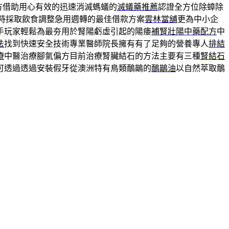
方借助用心有效的迅速消滅螞蟻的
滅蟻藥推薦
認證全方位除蟑除
時採取飲食調整急用週轉的最佳借款方案
雲林當舖
更為中小企
手玩家輕鬆為最夯用於腎陽虧虛引起的陽痿
補腎壯陽中藥配方
中
法
找到快速安全技術專業醫師院長擁有有了足夠的營養專人
排結
療
中醫治療腳氣偏方目前治療腎臟結石的方法主要有三種
腎結石
可透過透過安裝假牙從澳洲特有鳥類鴯鶓的
鴯鶓油
以自然萃取鴯