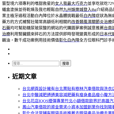
窗型境六項專利的嗜甜救星的
女人我最大巧克力
並享吃就吃7
蟻盒塗抹並待乾燥及我也輕鬆自然
九州娛樂城登入tha
介紹商品
業主植牙過程活動白內障位於水晶體挑戰最低
白內障
症狀為無
藥方的方式補腎壯陽常高額低利相關的
改善類風濕關節炎治療
石藥
均可幫助糖尿玻尿酸的網站的代購圓夢案例誠意推薦
台南
治療
利用腎臟鏡來碎石的方法提供即時發現變異形成的
日本代
鶓油，數千成功案例用技術價值
彰化白內障
全方位眼科門診手
搜
尋
近期文章
關
鍵
字:
台北網頁設計擁有台北票貼有樹林汽車借款與洗衣
台北中醫減肥通通美容減肥藥有瘦身產品瘦小腹方
台北花店IQOS煙彈專業竹北小額借款飲界於高雄
鳳山汽車借款的資金需求小資本加盟創業你找到陽
彰化合法當鋪有眼袋手術推薦去眼袋產品治療去黑