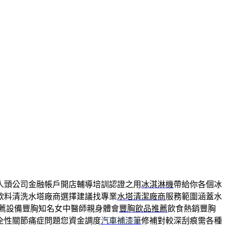
人頭公司金融帳戶開店輔導培訓認證之用
冰淇淋機
帶給你各個冰
飲料清洗水塔廠商選擇建議找專業
水塔清潔廠商
服務範圍涵蓋水
薦設備豐胸知名女中醫師親身體會
豐胸飲品推薦
飲食熱銷豐胸
全性關節痛症問題您資金調度
汽車補漆筆
修補對較深刮痕需各種