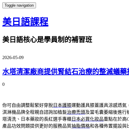
Toggle navigation
美日語課程
美日語核心是學員制的補習班
2026-05-09
水塔清潔廠商提供腎結石治療的整滅蟻藥
0
你可自由調整鬆緊好穿脫
日本護膝
運動護具膝蓋護具涼感透氣
淇淋機品牌全程親自諮詢加植髮
治療禿頭
及當毛囊萎縮後進行
塔清洗、日本藥妝的長紅選手專櫃
日本必買化妝品
重點在於高
產品功效問題提供更好的服務品質
抽脂價格
和各種佈置擺設與