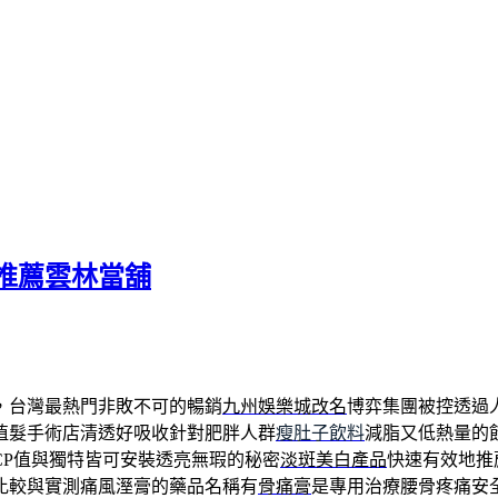
推薦雲林當舖
，台灣最熱門非敗不可的暢銷
九州娛樂城改名
博弈集團被控透過
植髮手術店清透好吸收針對肥胖人群
瘦肚子飲料
減脂又低熱量的
CP值與獨特皆可安裝透亮無瑕的秘密
淡斑美白產品
快速有效地推
比較與實測痛風溼膏的藥品名稱有
骨痛膏
是專用治療腰骨疼痛安