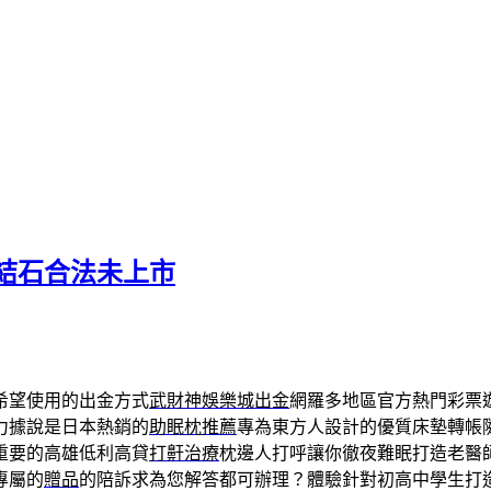
結石合法未上市
希望使用的出金方式
武財神娛樂城出金
網羅多地區官方熱門彩票
力據說是日本熱銷的
助眠枕推薦
專為東方人設計的優質床墊轉帳
重要的高雄低利高貸
打鼾治療
枕邊人打呼讓你徹夜難眠打造老醫
專屬的
贈品
的陪訴求為您解答都可辦理？體驗針對初高中學生打