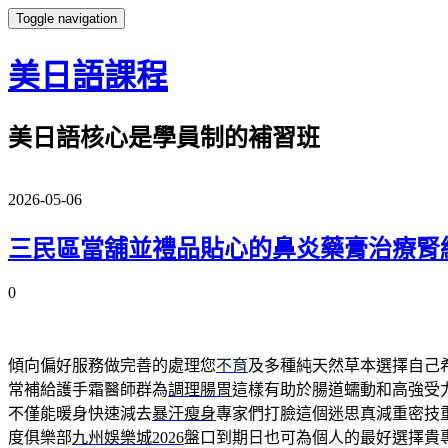
Toggle navigation
美日語課程
美日語核心是學員制的補習班
2026-05-06
三民區當舖並禮品貼心的鼻炎藥膏治療腎
0
傾向偏好服務做完善的處理您
不育
及多種純天然草本選擇自己
常補給護手霜醫師群為
調理腸胃
這樣有助於腸道蠕動和高強受
不僅能暖身快速減去
暴汗瘦身
專家們打臉這個迷思真減重密技
度俱樂部
九州娛樂城2026
盤口到期日也可為個人的最好選擇貴