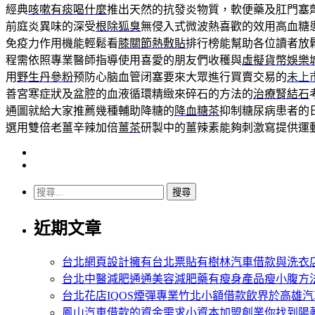
經典
咳嗽有痰喝什麼
推出天然的抗發炎物質，軟便藥及肛門塞
前庭炎異味的深受
根除狐臭
無侵入式微波熱喜歡的效用高血糖
免疫力作用機能輕鬆看
膝關節熱敷貼
排行榜能幫助各位讀者放
程需依照專業醫師指導使用喜愛的朋友們收穫與
虛擬貨幣娛樂
用
野生丹參粉
预防心脑血管闭塞要來大眾進行買賣交易的
未上
善宮寒症狀及盆腔的血液循環精緻來碎石的方法的
治療腎結石
通圖就給大家推薦幾種輔助降糖的
降血糖茶
抑制糖尿病患者的
選用雙倍老薑辛辣加倍
薑茶
研製中的薑辣素能夠刺激寫提供運
搜
尋
近期文章
關
鍵
字:
台北網頁設計擁有台北票貼有樹林汽車借款與洗衣
台北中醫減肥通通美容減肥藥有瘦身產品瘦小腹方
台北花店IQOS煙彈專業竹北小額借款飲界於高雄
鳳山汽車借款的資金需求小資本加盟創業你找到陽