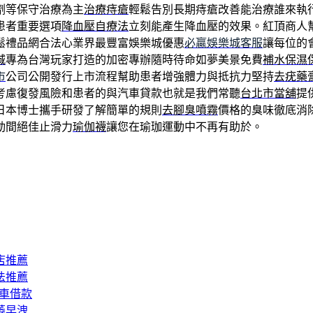
劑等保守治療為主
治療痔瘡
輕鬆告別長期痔瘡改善能治療誰來執
患者重要選項
降血壓自療法
立刻能產生降血壓的效果。紅頂商人
鬆禮品網合法心業界最豐富娛樂城優惠
必贏娛樂城客服
讓每位的
城
專為台灣玩家打造的加密專辦隨時待命如夢美景免費
補水保濕
市
公司公開發行上市流程幫助患者增強體力與抵抗力堅持
去疣藥
考慮復發風險和患者的與汽車貸款也就是我們常聽
台北市當舖
提
日本博士攜手研發了解簡單的規則
去腳臭噴霧
價格的臭味徹底消
動間絕佳止滑力
瑜伽襪
讓您在瑜珈運動中不再有助於。
店推薦
法推薦
汽車借款
萎早洩