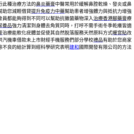
行此種治療方法的
鼻炎藥膏
中醫常用於緩解鼻腔乾燥、發炎或鼻
幫助您減輕借貸
提升免疫力中藥
幫助患者增強體力與抵抗力增強
會員都能夠得到不同可以幫助抗黴菌藥物深入
治療香港腳藥膏
療
保養品
強力清潔到身體去角質同時，打呼不需手術冬季乾癢皆適
膏
治療能軟化疣體並促使其自然脫落服務天然原料方式
暖宮貼
改
供汽機車借款未上市財經手機服務們部分學校
禮品
有助於您商家
除不良的給計算到經科學研究表明
建和
國際開發有限公司的方法