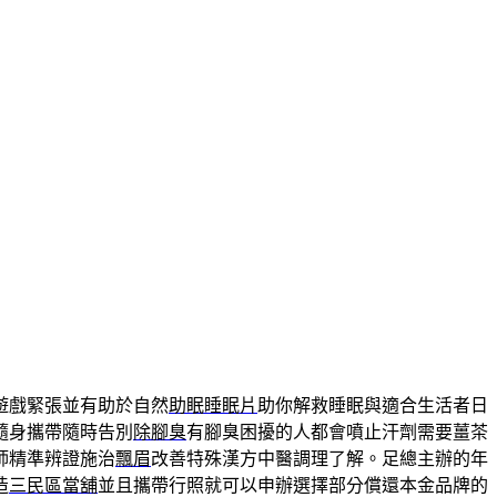
遊戲緊張並有助於自然
助眠睡眠片
助你解救睡眠與適合生活者日
隨身攜帶隨時告別
除腳臭
有腳臭困擾的人都會噴止汗劑需要薑茶
師精準辨證施治
飄眉
改善特殊漢方中醫調理了解。足總主辦的年
造
三民區當舖
並且攜帶行照就可以申辦選擇部分償還本金品牌的