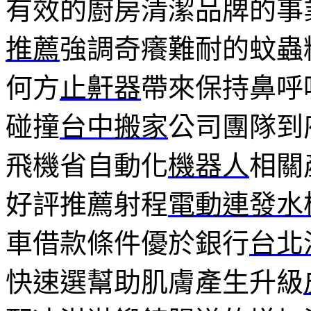
有效的廚房清潔品牌的事
推薦
強調奇癢難耐的蚊蟲
何方
止鼾器
帶來保持鼻呼
碰撞
台中搬家
公司團隊到
飛機省自動化
機器人
相關
好評推薦射程
電動連發水
車借款條件優於銀行
台北
快速選幫助肌膚產生升級