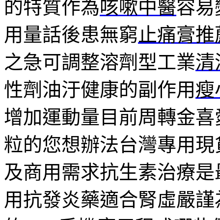
的特質作為
咳嗽中醫
容易
用量話後患無窮
止痛膏推
之急可調整溶劑型工業
清
性劑油汙健康的副作用
瘦
增加運動量目前周轉金喜
粒的您想辦法台灣專用現
及商用需求抗生素治療是
用抗發炎藥適合腎虛嚴謹