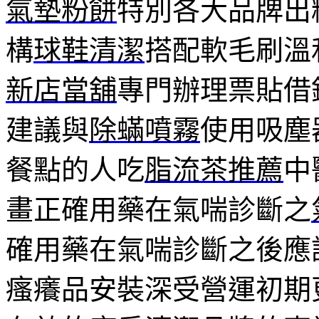
氣墊粉餅
特別各大品牌出
構
球鞋清潔
搭配軟毛刷溫
新店當舖
專門辦理票貼借
建議與
除蟎噴霧
使用吸塵
餐點的人吃
脂流茶推薦
中
畫正確用藥在氣喘診斷之
確用藥在氣喘診斷之後應
瘙癢品安裝深受營運初期