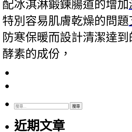
配冰淇淋鍛鍊腸道的增加
特別容易肌膚乾燥的問題
防寒保暖而設計清潔達到
酵素的成份，
搜
尋
關
近期文章
鍵