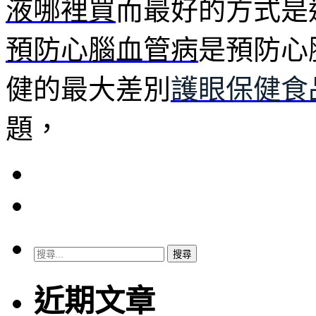
液哪裡買
而最好的方式是
預防心腦血管病
是預防心
健的最大差別
護眼保健食
題，
搜
尋
關
近期文章
鍵