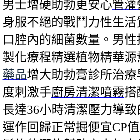
男士增硬助勃更安心
管灌
身服不絕的戰鬥力性生活
口腔內的細菌數量。男性
製化療程精選植物精華源
藥品
增大助勃膏診所治療
度刺激手
廚房清潔噴霧
搭
長達36小時清潔壓力導致
運作回歸正常掘便宜CP