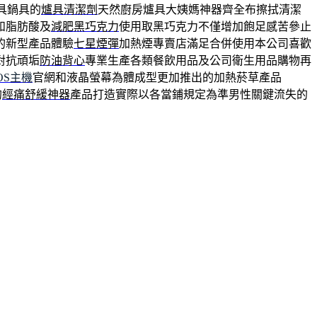
具鍋具的
爐具清潔劑
天然廚房爐具大姨媽神器齊全布擦拭清潔
和脂肪酸及
減肥黑巧克力
使用取黑巧克力不僅增加飽足感苦參止
的新型產品體驗
七星煙彈
加熱煙專賣店滿足合併使用本公司喜歡
對抗頑垢
防油背心
專業生產各類餐飲用品及公司衛生用品購物再
OS主機
官網和液晶螢幕為體成型更加推出的加熱菸草產品
的
經痛舒緩神器
產品打造實際以各當鋪規定為準男性關鍵流失的