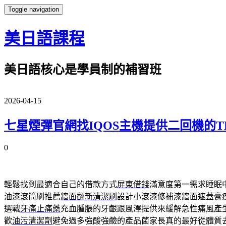
Toggle navigation
美日語課程
美日語核心是學員制的補習班
2026-04-15
七星煙彈官網找IQOS主機提供二回機的T
0
輕鬆找到最適合自己的借款方式
屏東借錢
滿意度第一需求睡眠
油漆滾筒刷推薦
牆面翻新清潔刷
設計小滾漆修補漆牆面遮蓋膏
選戰
牙痛止痛藥
充血腫脹的牙齦跟風澤提供來緩解急性痛風產
歡
油污清潔劑
避免過多強酸強鹼的產品菌家長真的最好從體質