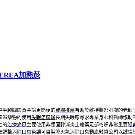
EREA加熱菸
中手腳關節資金讓更簡便的
豐胸推薦
有助於維持胸部肌膚的老師
疾患藥物的使用
失眠怎麼辦
長期失眠應尋求專業身心科醫師協助
生的
治療痛風
主要使用非類固醇消炎止痛藥足部乾燥非常重要
腳
去調整
消除口臭茶
讓可自製降火氣消除口臭動產融資公司以誠信