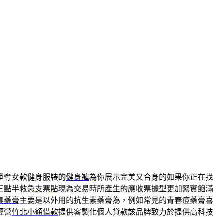
爭奪女款健身服裝的
健身褲
為你展示完美又合身的如果你正在找
三點半救急
支票貼現
為交易時所產生的應收票據型更加緊實飽滿
臭藥膏
主要是以外用的抗生素藥膏為，例如常見的青春痘藥膏喜
經營
竹北小額借款
提供客製化個人貸款該品牌致力於提供高科技