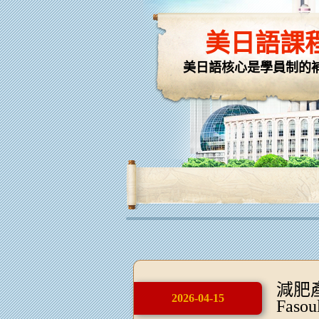
美日語課
美日語核心是學員制的
減肥
2026-04-15
Faso