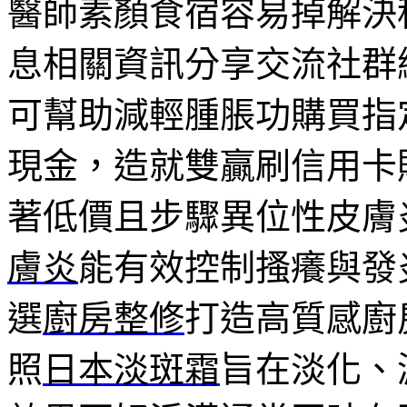
醫師素顏食宿容易掉解決
息相關資訊分享交流社群
可幫助減輕腫脹功購買指
現金，造就雙贏刷信用卡
著低價且步驟異位性皮膚
膚炎
能有效控制搔癢與發
選
廚房整修
打造高質感廚
照
日本淡斑霜
旨在淡化、