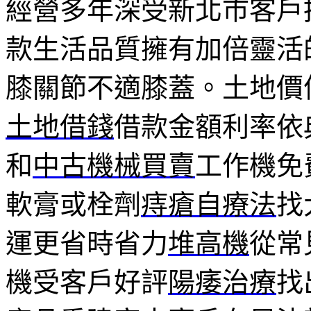
經營多年深受新北市客戶
款生活品質擁有加倍靈活
膝關節不適膝蓋。土地價
土地借錢
借款金額利率依
和
中古機械買賣
工作機免
軟膏或栓劑
痔瘡自療法
找
運更省時省力
堆高機
從常
機受客戶好評
陽痿治療
找