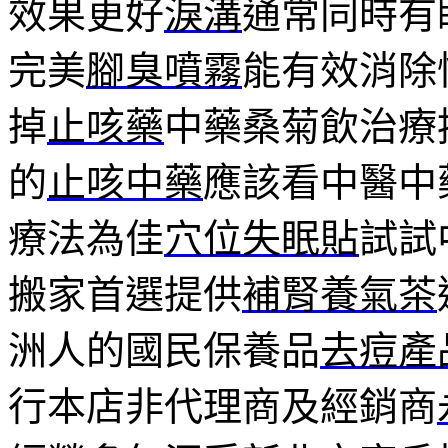
效果更好
淚溝
通常同時有
完美
腳臭噴霧
能有效消除
掉
止咳藥
中藥桑菊飲治療
的
止咳中藥
應該看中醫中
療法為佳
穴位失眠貼
試試
搬家首選提供
補腎養氣茶
洲人的國民保養品
去痘產
行本店非代理商及經銷商