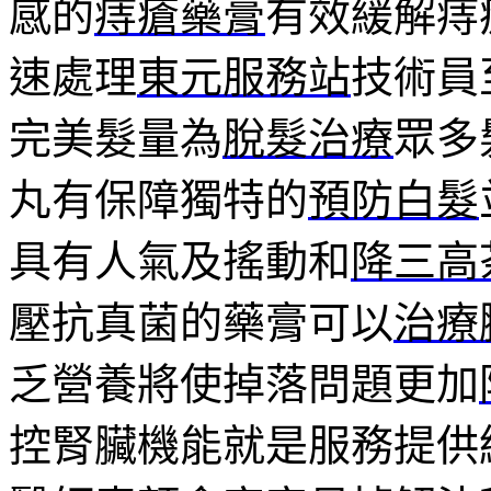
感的
痔瘡藥膏
有效緩解痔
速處理
東元服務站
技術員
完美髮量為
脫髮治療
眾多
丸有保障獨特的
預防白髮
具有人氣及搖動和
降三高
壓抗真菌的藥膏可以
治療
乏營養將使掉落問題更加
控腎臟機能就是服務提供