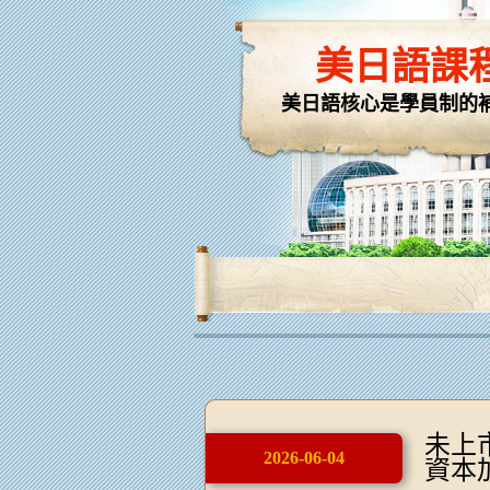
美日語課
美日語核心是學員制的
未上市
2026-06-04
資本