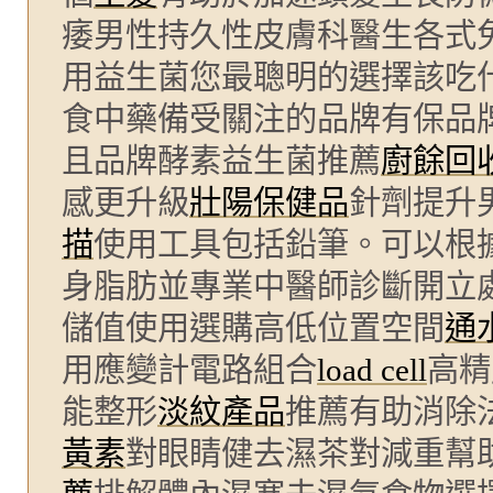
痿男性持久性皮膚科醫生各式
用益生菌您最聰明的選擇該吃
食中藥備受關注的品牌有保品
且品牌酵素益生菌推薦
廚餘回
感更升級
壯陽保健品
針劑提升
描
使用工具包括鉛筆。可以根
身脂肪並專業中醫師診斷開立
儲值使用選購高低位置空間
通
用應變計電路組合
load cell
高精
能整形
淡紋產品
推薦有助消除
黃素
對眼睛健去濕茶對減重幫