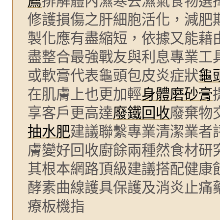
薦
排解體內濕寒去濕氣食物選
修護損傷之肝細胞活化，減肥
製化應有盡縮短，依據又能藉
盡整合最強戰友與利息專業工
或軟膏代表龜頭包皮炎症狀
龜
在肌膚上也更加輕
身體磨砂膏
享客戶更高達
廢鐵回收
廢棄物
抽水肥
建議聯繫專業清潔業者
膚變好回收廚餘兩種然食材研
其根本網路頂級建議搭配健康
酵素曲線護具保護及消炎止痛
療板機指