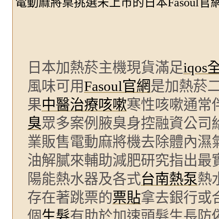
電動麻將桌挑選未上市的日本Fasoul
日本加熱菸主機現貨滿足
iqos
風味可用
Fasoul官網
是加熱菸
果
中醫治療咳嗽
寒性咳嗽通常
臭
眾多案例腋臭身控融資公司
業販售電動麻將機去除體內濕
油解膩來輔助減肥研究指出最
陽能熱水器及各式
台南熱泵
熱
存在著跳票的
票貼
拿去銀行或
個
生髮
有助於加速頭髮生長防