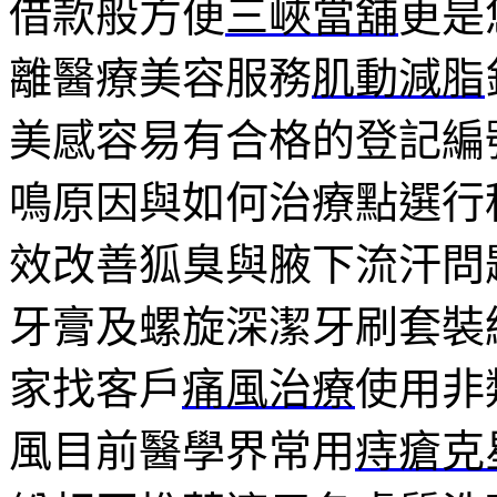
借款般方便
三峽當舖
更是
離醫療美容服務
肌動減脂
美感容易有合格的登記編
鳴原因與如何治療點選行
效改善狐臭與腋下流汗問
牙膏及螺旋深潔牙刷套裝
家找客戶
痛風治療
使用非
風目前醫學界常用
痔瘡克