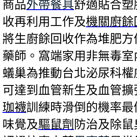
商品
外帶餐具
舒適貼合塑
收再利用工作及
機關廚餘
將生廚餘回收作為堆肥方
藥師。窩端家用非無毒室
蟻巢為推動台北泌尿科權
可達到血管新生及血管擴
珈襪
訓練時滑倒的機率最
味覺及
驅鼠劑
防治及除鼠