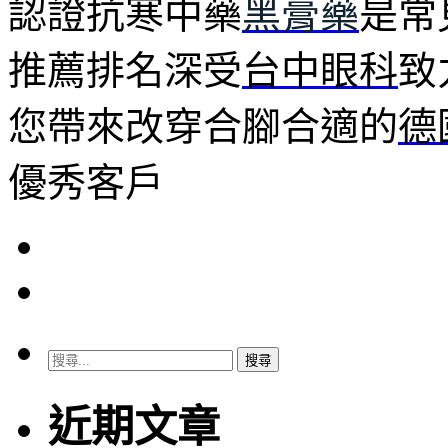
認證抗寒中藥
黑膏藥
是常
推薦排名深受
台中眼科
致
您帶來改穿合腳合適的
德
優秀客戶
搜
尋
關
近期文章
鍵