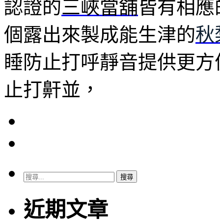
認證的
三峽當舖
皆有相應
個露出來製成能生津的
秋
睡防止打呼靜音提供更方
止打鼾並，
搜
尋
關
近期文章
鍵