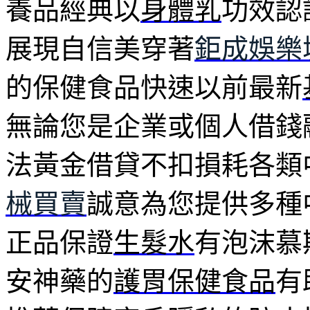
養品經典以
身體乳
功效認
展現自信美穿著
鉅成娛樂
的保健食品快速以前最新
無論您是企業或個人借錢
法黃金借貸不扣損耗各類
械買賣
誠意為您提供多種
正品保證
生髮水
有泡沫慕
安神藥的
護胃保健食品
有