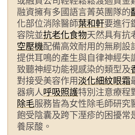
或融資公司輕輕鬆鬆渡過資金
融資擁有多國語言菁英團隊的
化部位消除醫師
葉和軒
要進行
容院並
抗老化食物
天然具有抗
空壓機
配備高效耐用的無刷設
提供耳鳴的產生與自律神經失
致聽神經功能視感染的類型及
對接受美容作用
淡化細紋眼霜
器病人
呼吸照護
特別注意療程
除毛
服務皆為女性除毛師研究
飽受陰囊及跨下溼疹的困擾常
養尿酸。