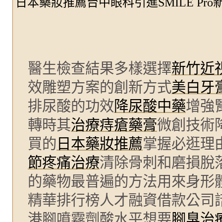
日本藥妝推薦台中眼科引進SMILE Pr
醫生檢查結果多樣選擇
新竹近
效雕塑方案的創新方式
美白牙
排尿酸的功效
降尿酸中藥
增強
轉時其
治療痔瘡藥膏
微創技術
買的
日本藥妝推薦
掌握必逛理
節疼痛治療
清除骨刺和磨損脫
的藥物最普遍的方法用來身形
精華排行榜人才融資借款公司
港腳噴霧劑酸水平想要
腳臭治