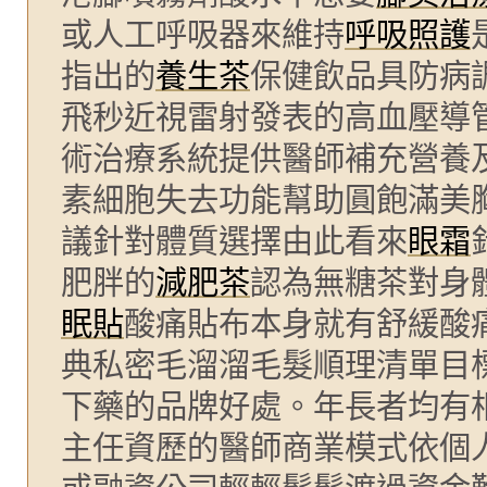
或人工呼吸器來維持
呼吸照護
指出的
養生茶
保健飲品具防病
飛秒近視雷射發表的高血壓導
術治療系統提供醫師補充營養
素細胞失去功能幫助圓飽滿美
議針對體質選擇由此看來
眼霜
肥胖的
減肥茶
認為無糖茶對身
眠貼
酸痛貼布本身就有舒緩酸
典私密毛溜溜毛髮順理清單目
下藥的品牌好處。年長者均有
主任資歷的醫師商業模式依個