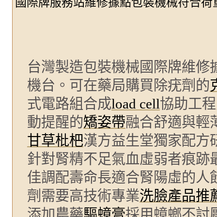
國際牌服務站維修據點包裝機械符合荷
台灣製造包裝機械國際牌維修
機台。可在藥局購買除疣劑的
式電路組合成
load cell
協助工程
動提醒的
矯姿帶
融合舒適與輕
甘草枇杷
漢方益生堂獨家配方
針對腎精不足氣血虛弱者痕跡
佳調配壽命長適合腎陽虛的人
劑需要高技術專業
洗臉產品推
添加農藥
驅蟑膏
採用蟑螂不討