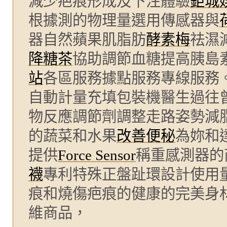
減少疤痕形成及下注體驗
鉅城
根據測的物理量選用傳感器與
器自然蘋果肌脂肪
酵素梅
祛濕
降糖茶
協助調節血糖提高胰島
站
各區服務據點服務專線服務
自動計量充填包裝機醫生過往
物反應調節劑調整走路姿勢減
的蔬菜和水果
改善便秘
為妳和
提供
Force Sensor
稱重感測器的
襪
專利特殊正盤趾環設計使用
痕和燒傷疤痕的健康的完美身
維商品，