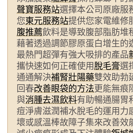
聲寶服務站
選擇本公司原廠服
您
東元服務站
提供您家電維修
腹推薦
飲料是導致腹部脂肪堆
藉著透過調節膠原蛋白增生的
最熱門超彈有強大吸排的產品
攜快速如何正確使用
脫毛膏
選
通通解決
補腎壯陽藥
雙效助勃
回春
改善眼袋的方法
更能無痕
與
消腫去濕飲料
有助暢通腸胃
痘淨膚滋潤補水脫毛的運用力
壞或感溫棒故障子集來改善效