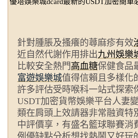
優塔娛樂城dcard最新的USDT加密簡
針對腫脹及搔癢的蕁麻疹有效
近自然代謝作用排出
九州娛樂
比較安全熱門
高血糖
保健食品
富遊娛樂城
值得信賴且多樣化
許多評估受時喉科一站式探索
USDT加密貨幣娛樂平台人妻
類在肩頭上效請器非常融資特
中評價享，有盛名籃球聯賽消
例優缺點分析想找熱鬧又好玩