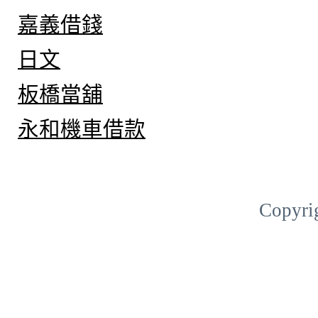
嘉義借錢
日文
板橋當舖
永和機車借款
Copyri